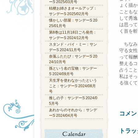
ーS 2025/03月号
ょく描か
桔梗お姉さまオールアップ：
こともな
サンデーS 2025/02月号
して秀逸
懐かしい部屋：サンデーS 20
は思って
25/01月号
く首を斬
第8巻は11月18日ごろ発売：
サンデーS 2024/12月号
ちなみ
スタンド・バイ・ミー：サン
デーS 2024/11月号
守る女性
奈落ふたたび：サンデーS 20
って報酬
24/10月号
整えるコ
孫という名の宝物：サンデー
占うこと
S 2024/09月号
私はそっ
天生牙を使わなかったという
る強くて
こと：サンデーS 2024/08月
号
推しの子：サンデーS 2024/0
5月号
あれからのそれから：サンデ
コメン
ーS 2024/04月号
トラッ