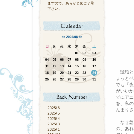
ますので、あらかじめご了承
下さい。
<<
2024/08
>>
日
月
火
水
木
金
土
01
02
03
04
05
06
07
08
09
10
11
12
13
14
15
16
17
琥珀と
18
19
20
21
22
23
24
ょっとペ
25
26
27
28
29
30
31
でも『夜
がいいか
でにアニ
を、私の
2025/ 6
んまりさ
2025/ 5
2025/ 4
なぜ急
2025/ 3
の、あれ
2025/ 1