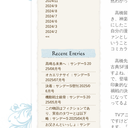
然わかっ
2024/11
2024/ 9
2024/ 8
高橋留
2024/ 7
き、神楽
2024/ 6
にしたこ
2024/ 3
自分の漫
2024/ 2
ァンとし
<<
いうこと
コミカラ
高橋先
高鳴る未来へ ：サンデーS 20
古典SF
25/08月号
すよね。
オカエリナサイ ：サンデーS
で、登場
2025/07月号
印象的な
決着：サンデーS増刊 2025/0
禍戦の決
6月号
になって
機動戦士銀骨：サンデーS 20
25/05月号
ってるよ
この物語はフィクションであ
り、実在のタワーとは以下
TVアニ
略：サンデーS 2025/04月号
ですけど
お父さんといっしょ：サンデ
ます。『