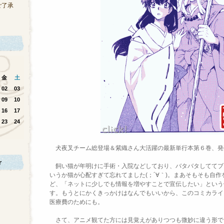
ご了承
金
土
02
03
09
10
16
17
23
24
犬夜叉チーム総登場＆紫織さん大活躍の最新単行本第６巻、
発
飼い猫が年明けに手術・入院などしており、
バタバタしててブ
いうか猫が心配すぎて忘れてました(；´∀｀)。
まあそもそも自作
ど、「
ネットに少しでも情報を増やすことで宣伝したい」という
す。もうとにかくきっかけはなんでもいいから、
このコミカライ
医療費のためにも。
さて、アニメ観てた方には見覚えがありつつも微妙に違う形で