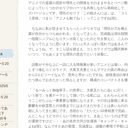
アニメでの是露の屈折や理玖との関係をそのままやるとページ数
によっていくつかのセリフやパーツを共
有しながら単純化して、
ズバージョンです。理玖のセリフ「
この姐さんには」は、「コミ
う意味。
つまり「アニメも観てね！」ってことですね(笑)。
ちなみに私が
読ませてもらったシナリオでは「
理玖が刀を構え
露が自分からつらぬかれる」となってました。
完成版は演出段階
一段階シンプルになりテンポ良くなったのと引き替えに、
二人の
くなってたように思います。
だいぶ大人っぽい流れではあるんで
でしょうね。で、そこら辺を踏まえ、コ
ミカライズでは隅沢脚本
いつつ、
でもあくまでも理玖の意志でという決着に。
S 20
話数が十分な上に一話に入る情報量が多いアニメとは違い、
内
しずつ進むコミカライズ。
犬夜叉夫妻とりんママとの真の再会は
デーS
から2エピソードなんで、
意外と早かったですね。
妖怪退治の単
たつ挟んでおきたかった
気もしますが、構成のコンパクトさを優
25/0
「『るーみっく御伽草子』の世界に、犬夜叉たちに会いに行く・
いう形で」
を裏テーマとして描いている私には、とわちゃんが犬
 20
うここがたぶん一番重要な場面になります。
その次は最後に来る
麒麟丸や妖霊星との決着までにはまだまだやることは多いものの
ンであ
程に入ってきた感じです。当初から「
だいたい10巻程度で完結
以下
んとこちょうどそのくらいで終われそう。
まあこういうのは予定
4月号
が通例ですけど
・・・あの名作大河少女漫画『キャンディ・キャ
サンデ
よね(笑)。なんですかあの密度、完成度は。
諸般の事情で手軽に