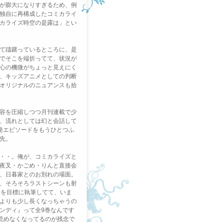
が
膨大になりすぎるため、例
独自に再構成したコミカライ
カライズ時空の是露は」とい
て躊躇っているところに、
是
でそこを端折ってて、
状況が
心の機微がちょっと見えにく
、
キッズアニメとしての判断
オリジナルのニュアンスも拾
容を圧縮しつつ月刊連載で少
、
流れとしては幻と会話して
発エピソードをもうひとつふ
先。
・・。俺が、コミカライズと
夜叉・
かごめ・りんと直接会
、日暮家とのお別れの場面。
、
そろそろラストシーンも射
」を目標に執筆してて、
いま
よりも少し長くなっちゃうの
ンディ』
って全9巻なんです
読めなくなってるのが残念で