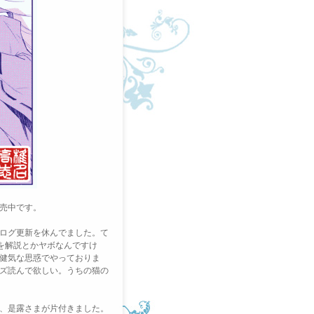
売中です。
ログ更新を休んでました。
て
を解説とかヤボなんですけ
健気な思惑
でやっておりま
ズ読んで欲しい。うちの猫の
、
是露さまが片付きました。