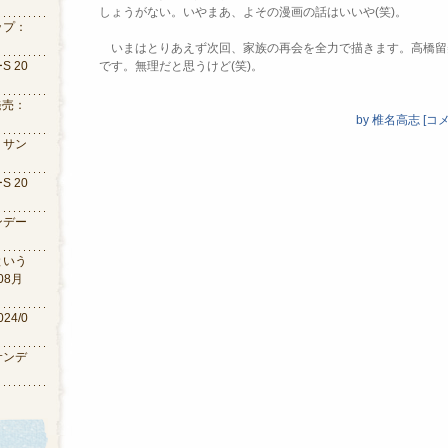
しょうがない。
いやまあ、よその漫画の話はいいや(笑)。
ップ：
いまはとりあえず次回、家族の再会を全力で描きます。
高橋留
 20
です。無理だと思うけど(笑)
。
発売：
by
椎名高志
[
コメ
：サン
 20
ンデー
という
08月
24/0
サンデ