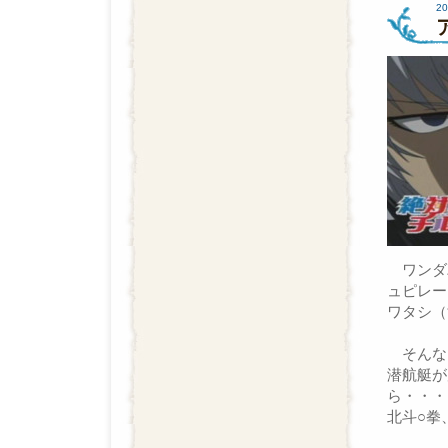
20
ワンダバ
ュピレー
ワタシ（
そんな
潜航艇が
ら・・・
北斗○拳