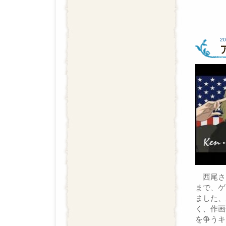
20
西尾さ
まで、ゲ
ました、
く、作画
を争うキ