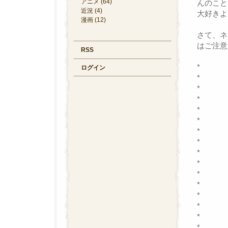
アニメ (64)
んのこと
近況 (4)
大好きよ
漫画 (12)
さて、ネ
はご注意
RSS
*
ログイン
*
*
*
*
*
*
*
*
*
*
*
*
*
*
*