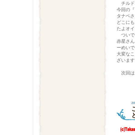
チルド
今回の『
タナベさ
どこにも
たよオイ
ついで
赤星さん
ーめいで
大変なこ
ざいます
次回は温
20