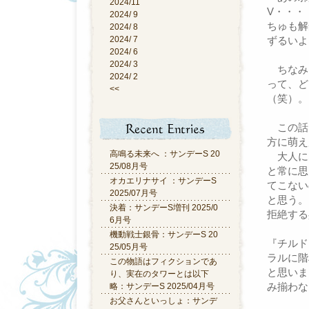
2024/11
V・・・
2024/ 9
ちゅも解
2024/ 8
2024/ 7
ずるいよネ
2024/ 6
2024/ 3
ちなみ
2024/ 2
って、ど
<<
（笑）。
この話
方に萌え
高鳴る未来へ ：サンデーS 20
大人に
25/08月号
と常に思
オカエリナサイ ：サンデーS
てこない
2025/07月号
と思う。
決着：サンデーS増刊 2025/0
拒絶する
6月号
機動戦士銀骨：サンデーS 20
『チルド
25/05月号
ラルに階
この物語はフィクションであ
と思いま
り、実在のタワーとは以下
み揃わな
略：サンデーS 2025/04月号
お父さんといっしょ：サンデ