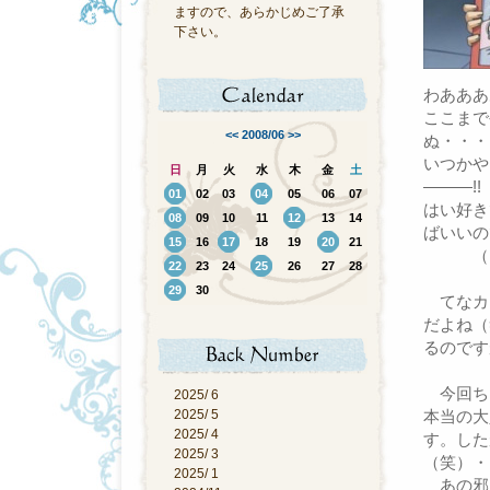
ますので、あらかじめご了承
下さい。
わあああ
ここまで
<<
2008/06
>>
ぬ・・・!
いつかや
日
月
火
水
木
金
土
―――!!
01
02
03
04
05
06
07
はい好き
08
09
10
11
12
13
14
ばいいの
15
16
17
18
19
20
21
（↑原
22
23
24
25
26
27
28
29
30
てなカ
だよね（
るのです
今回ち
2025/ 6
2025/ 5
本当の大
2025/ 4
す。した
2025/ 3
（笑）・
2025/ 1
あの邪