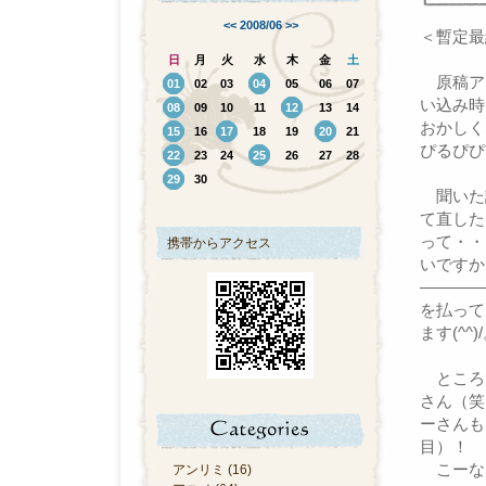
<<
2008/06
>>
＜暫定最
日
月
火
水
木
金
土
原稿ア
01
02
03
04
05
06
07
い込み時
08
09
10
11
12
13
14
おかしく
15
16
17
18
19
20
21
ぴるぴぴ
22
23
24
25
26
27
28
29
30
聞いた
て直した
って・・
携帯からアクセス
いですか
――――
を払って
ます(^^
ところで
さん（笑
ーさんも
目）！ 
こーな
アンリミ (16)